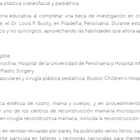
 plástica craneofacial y pediátrica.
ria educativa al completar una beca de investigación en cir
el Dr. Louis P. Bucky, en Filadelfia, Pensilvania. Durante e
co y no quirúrgico, aprovechando las habilidades que ahora ap
gible
uctiva: Hospital de la Universidad de Pensilvania y Hospital Inf
 Plastic Surgery
sculares y cirugía plástica pediátrica: Boston Children’s Hos
stica estética de rostro, mama y cuerpo, y en procedimien
er uno de los centros de reconstrucción mamaria microquirú
 en cirugía reconstructiva mamaria, incluida la reconstrucción
 en revistas revisadas por pares, ha publicado varios libros, c
nte participa en talleres y reuniones nacionales para mant