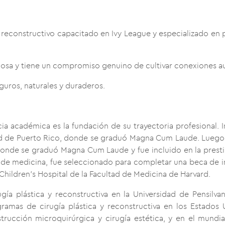
o y reconstructivo capacitado en Ivy League y especializado 
iosa y tiene un compromiso genuino de cultivar conexiones au
eguros, naturales y duraderos.
ia académica es la fundación de su trayectoria profesional. 
dad de Puerto Rico, donde se graduó Magna Cum Laude. Luego 
 donde se graduó Magna Cum Laude y fue incluido en la pres
 de medicina, fue seleccionado para completar una beca de in
hildren’s Hospital de la Facultad de Medicina de Harvard.
a plástica y reconstructiva en la Universidad de Pensilvania
as de cirugía plástica y reconstructiva en los Estados Un
rucción microquirúrgica y cirugía estética, y en el mundial